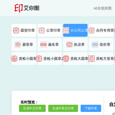
AI在线抠图
圆形印章
公章印章
分公司公章
合同专用章
菱形章
扁名章
执业章
造价章
质检小圆章
质检小圆章2
质检大圆章
质检方形章
实时预览：
自
生成中文印章
生成中英文印章
下载印章