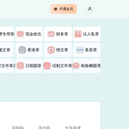
开通会员
费专用章
现金收讫
财务章
法人私章
藏文章
香港章
维文章
条形章
控文件章2
日期圆章
试制文件章
检验椭圆章
字间距
字边距
文字高度