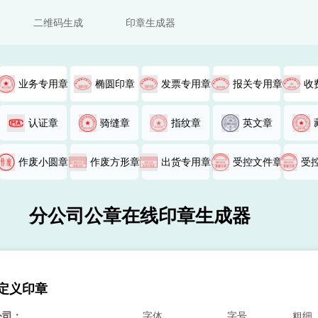
二维码生成
印章生成器
业务专用章
椭圆印章
发票专用章
报关专用章
收
认证章
骑缝章
指纹章
英文章
作废小圆章
作废方形章
出货专用章
受控文件章
受
分公司公章在线印章生成器
定义印章
公司：
字体
字号
粗细