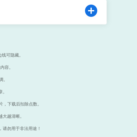
边线可隐藏。
义内容。
调。
章。
图片，下载后扣除点数。
越大越清晰。
，请勿用于非法用途！