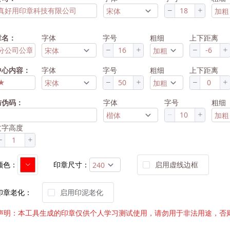
章名：
字体
字号
粗细
上下距离
中心内容：
字体
字号
粗细
上下距离
防伪码：
字体
字号
粗细
文字高度
颜色：
印章尺寸：
启用虚线边框
印章老化：
启用印泥老化
声明：本工具生成的印章仅供个人学习测试使用，请勿用于非法用途，否